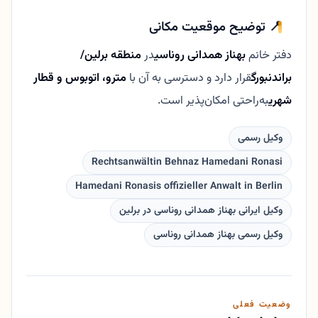
📍 توضیح موقعیت مکانی
دفتر خانم
بهناز همدانی روناسی
در
منطقه برلین/
براندنبورگ
قرار دارد و دسترسی به آن با
مترو، اتوبوس و قطار
شهری
به‌راحتی امکان‌پذیر است.
وکیل رسمی
Rechtsanwältin Behnaz Hamedani Ronasi
Hamedani Ronasis offizieller Anwalt in Berlin
وکیل ایرانی بهناز همدانی روناسی در برلین
وکیل رسمی بهناز همدانی روناسی
وضعیت فعلی