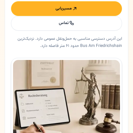
مسیریابی
تماس
این آدرس دسترسی مناسبی به حمل‌ونقل عمومی دارد. نزدیک‌ترین
Bus Am Friedrichshain حدود ۶۱ متر فاصله دارد.
خلاصه اعتماد و اطلاعات اصلی بهناز همدانی روناسی
وکیل رسمی بهناز همدانی روناسی در برلین، برلین. 🇮🇷 بهناز همدانی روناسی - وکیل ایرانی در برلین (متخصص امور مهاجرت و پناهندگی) 🟡 خلاصه کوتاهبهناز همدانی روناسی، وکیل پایه یک در برلین، بیش از ۱۵ سال تجربه حرفه‌ای در زمینه‌های حقوق مهاجرت،
ایالت
برلین
شهر
برلین
آدرس
Greifswalder Straße 4
کد پستی
10405
تلفن
03043725026