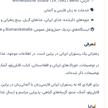
📍 آدرس: Wilmersdorfer Straße 129, 10627 Berlin
🗣️ خدمات به زبان فارسی و آلمانی
🔥 حوزه‌های ذکرشده: غذای ایرانی، غذاهای گریل، برنج زعفرانی و 
🚇 ایستگاه‌های نزدیک حمل‌ونقل عمومی: Bismarckstraße و U Bismarckstraße
معرفی
زعفرانی یک رستوران ایرانی در برلین است. در اطلاعات موجود، غذای
در توضیحات، خوراک‌های ایرانی و افغانستانی، کباب، قابلی‌پلو، آ
توضیحات ذکر شده‌اند.
برای افرادی که به رستوران ایرانی فارسی‌زبان یا آلمانی‌زبان در برل
قابلی‌پلو، آشک، منتو، گزینه‌های گیاهی، پذیرایی مراسم و ارسال
مزایا