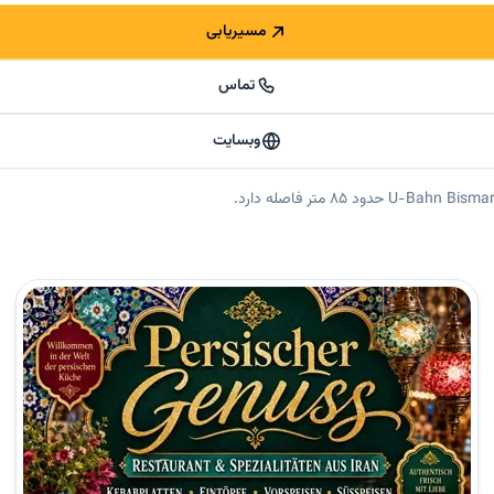
مسیریابی
تماس
وبسایت
Wilmersdorfer Straße 129,  🗣️ خدمات به زبان فارسی و آلمانی 🔥 حوزه‌های ذکرشده: غذای ایرانی،