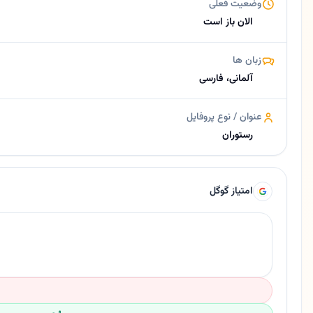
وضعیت فعلی
درباره زعفرانی
الان باز است
رستوران ایرانی در برلین | زعفرانی خلاصه کوتاه 🍽️ رستوران ایرانی در برلین 📍 آدرس: Wilmersdorfer Straße 129, 10627 Berlin 🗣️ خدمات به زبان فارسی و آلمانی 🔥 حوزه‌های ذکرشده: غذای ایرانی، غذاهای گریل، برنج زعفرانی و خوراک‌های ایرانی 🚇 ایستگاه‌های نزدیک حمل‌ونقل عمومی: Bismarckstraße و U Bismarckstraße
زبان ها
آلمانی، فارسی
عنوان / نوع پروفایل
رستوران
امتیاز گوگل