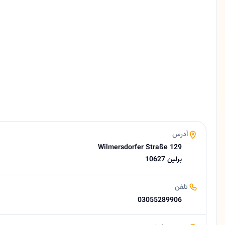
10627
تلفن
03055289906
زبان ها
آلمانی، فارسی
پرداخت
کارت بانکی
مسترکارت
ویزا کارت
پول نقد
وبسایت
آدرس
https://www.safraniberlin.de
Wilmersdorfer Straße 129
ایمیل
10627 برلین
hashemi.seyed66@gmail.com
امتیاز
تلفن
4.0 (17 نظر از Google)
03055289906
ساعات کاری امروز
12:00–23:00