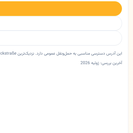
این آدرس دسترسی مناسبی به حمل‌ونقل عمومی دارد. نزدیک‌ترین U-Bahn Bismarckstraße حدود ۸۵ متر فاصله دارد.
آخرین بررسی: ژوئیه 2026
خلاصه اعتماد و اطلاعات اصلی زعفرانی
رستوران زعفرانی در برلین، برلین. رستوران ایرانی در برلین | زعفرانی خلاصه کوتاه 🍽️ رستوران ایرانی در برلین 📍 آدرس: 10627 Berlin
ایالت
برلین
شهر
برلین
آدرس
Wilmersdorfer Straße 129
کد پستی