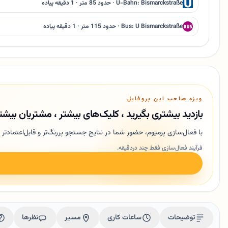
U-Bahn: Bismarckstraße · حدود 85 متر · 1 دقیقه پیاده
Bus: U Bismarckstraße · حدود 115 متر · 1 دقیقه پیاده
ویژه صاحب این پروفایل
بازدید بیشتری بگیرید ، کلیک‌های بیشتر ، مشتریان بیشت
با فعال‌سازی پرمیوم، حضور شما در نتایج جستجو پررنگ‌تر و قابل‌اعتمادتر 
فرآیند فعال‌سازی فقط چند دردقیقه.
توضیحات
ساعات کاری
مسیر
نظرها