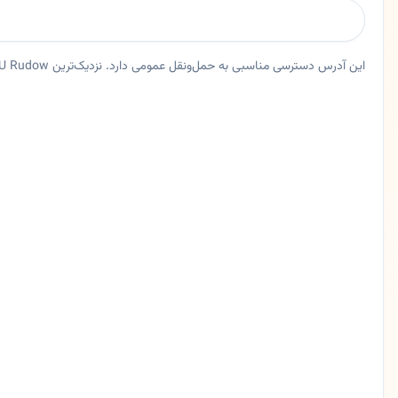
این آدرس دسترسی مناسبی به حمل‌ونقل عمومی دارد. نزدیک‌ترین Bus U Rudow حدود ۷۱ متر فاصله دارد.
خلاصه اعتماد و اطلاعات اصلی دکتر داوود رفیعی
اورولوژیست دکتر داوود رفیعی در برلین، برلین. دکتر داوود رفیعی - متخصص اورولوژی در برلین (Neukölln) پزشکی دقیق و دلسوزانه برای سلامتی کلیه و مجاری ادراری شما دکتر
ایالت
برلین
شهر
برلین
آدرس
Waßmannsdorfer Ch 1B
کد پستی
12355
تلفن
0306632631
زبان ها
آلمانی، فارسی
امتیاز