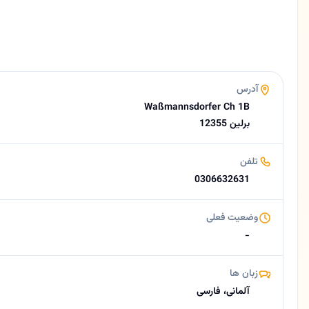
3.1 (20 نظر از Google)
درباره داوود رفیعی
دکتر داوود رفیعی - متخصص اورولوژی در برلین (Neukölln) پزشکی دقیق و دلسوزانه برای سلامتی کلیه و مجاری ادراری شما دکتر داوود رفیعی، متخصص کلیه و مجاری ادراری، در مطب خود در منطقه نویکلن برلین به بیماران فارسی‌زبان و دیگر مراجعه‌کنندگان خدمات اورولوژی جامع ارائه می‌دهد. با تمرکز بر تشخیص دقیق و درمان مؤثر، مطب ایشان محلی مطمئن برای حفظ …
آدرس
Waßmannsdorfer Ch 1B
12355 برلین
تلفن
0306632631
وضعیت فعلی
-
زبان ها
آلمانی، فارسی