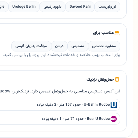
اورولوژیست
Davood Rafii
داوود رفیعی
Urologe Berlin
gie
مناسب برای
مشاوره تخصصی
تشخیص
درمان
مراقبت به زبان فارسی
برای انتخاب بهتر، خلاصه و خدمات ثبت‌شده این پروفایل را بررسی کنید.
حمل‌ونقل نزدیک
این آدرس دسترسی مناسبی به حمل‌ونقل عمومی دارد. نزدیک‌ترین Bus U Rudow حدود ۷۱ متر فاصله دارد.
U-Bahn: Rudow · حدود 157 متر · 2 دقیقه پیاده
Bus: U Rudow · حدود 71 متر · 1 دقیقه پیاده