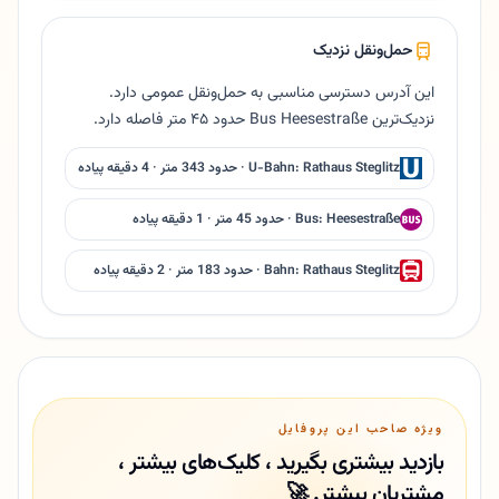
حمل‌ونقل نزدیک
این آدرس دسترسی مناسبی به حمل‌ونقل عمومی دارد.
نزدیک‌ترین Bus Heesestraße حدود ۴۵ متر فاصله دارد.
U-Bahn: Rathaus Steglitz · حدود 343 متر · 4 دقیقه پیاده
Bus: Heesestraße · حدود 45 متر · 1 دقیقه پیاده
Bahn: Rathaus Steglitz · حدود 183 متر · 2 دقیقه پیاده
ویژه صاحب این پروفایل
بازدید بیشتری بگیرید ، کلیک‌های بیشتر ،
مشتریان بیشتر. 🚀