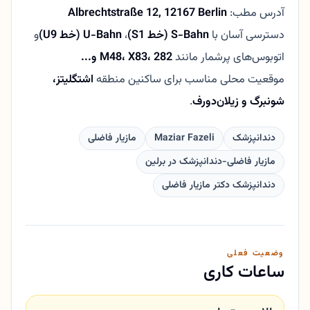
آدرس مطب:
Albrechtstraße 12, 12167 Berlin
دسترسی آسان با
S-Bahn (خط S1)
،
U-Bahn (خط U9)
و
اتوبوس‌های پرشمار مانند
M48، X83، 282 و...
موقعیت محلی مناسب برای ساکنین منطقه
اشتگلیتز،
شونبرگ و زیلان‌دورف
.
دندانپزشک
Maziar Fazeli
مازیار فاضلی
مازیار فاضلی-دندانپزشک در برلین
دندانپزشک دکتر مازیار فاضلی
وضعیت فعلی
ساعات کاری