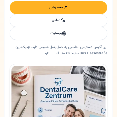
مسیریابی
تماس
وبسایت
این آدرس دسترسی مناسبی به حمل‌ونقل عمومی دارد. نزدیک‌ترین
Bus Heesestraße حدود ۴۵ متر فاصله دارد.
خلاصه اعتماد و اطلاعات اصلی دکتر مازیار فاضلی
دندانپزشک دکتر مازیار فاضلی در برلین، برلین. دکتر مازیار فاضلی - متخصص ارتودنسی در برلین اشتگلیتز 🦷 🟡 خلاصه 
ایالت
برلین
شهر
برلین
آدرس
Albrechtstraße 12
کد پستی
12167