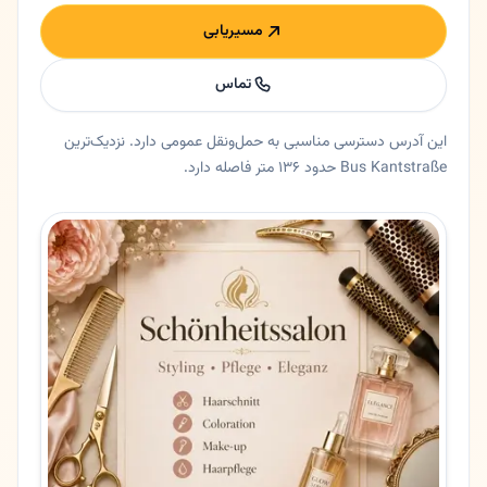
مسیریابی
تماس
این آدرس دسترسی مناسبی به حمل‌ونقل عمومی دارد. نزدیک‌ترین
Bus Kantstraße حدود ۱۳۶ متر فاصله دارد.
خلاصه اعتماد و اطلاعات اصلی پرشین کات
آرایشگاه پرشین کات در هامبورگ، هامبورگ. 💈 آرایشگاه مردانه پرشین کات در هامبورگ - Persian Cut ✨ معرفی رسمی پرشین کات ترکیبی از هنر آرایشگری سنتی ایرانی و متدهای مدرن مردا
ایالت
هامبورگ
شهر
هامبورگ
آدرس
Wandsbeker Chaussee 271
کد پستی
22089
تلفن
017642900000