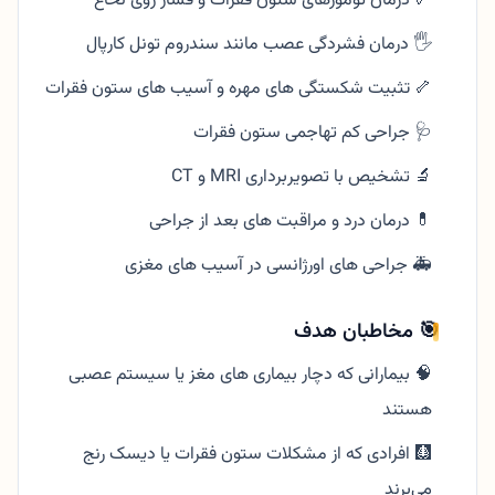
🦴 درمان تومورهای ستون فقرات و فشار روی نخاع
🖐️ درمان فشردگی عصب مانند سندروم تونل کارپال
🦴 تثبیت شکستگی های مهره و آسیب های ستون فقرات
🩺 جراحی کم تهاجمی ستون فقرات
🔬 تشخیص با تصویربرداری MRI و CT
💊 درمان درد و مراقبت های بعد از جراحی
🚑 جراحی های اورژانسی در آسیب های مغزی
🎯 مخاطبان هدف
🧠 بیمارانی که دچار بیماری های مغز یا سیستم عصبی
هستند
🩻 افرادی که از مشکلات ستون فقرات یا دیسک رنج
می‌برند