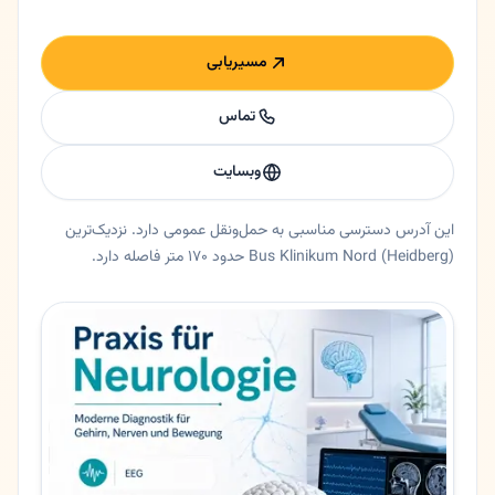
مسیریابی
تماس
وبسایت
این آدرس دسترسی مناسبی به حمل‌ونقل عمومی دارد. نزدیک‌ترین
Bus Klinikum Nord (Heidberg) حدود ۱۷۰ متر فاصله دارد.
خلاصه اعتماد و اطلاعات اصلی دکتر کسری شارقی
دکتر مغز و اعصاب دکتر کسری شارقی در هامبورگ، هامبورگ. 🧠 جراح مغز و اعصاب کسری شارقی (Kasra Sharaghi) در هامبورگ | جراحی مغز، ستون فقرات و اعصاب 🟡 خلاصه کوتاه دکتر ک
ایالت
هامبورگ
شهر
هامبورگ
آدرس
Tangstedter Landstraße 400
کد پستی