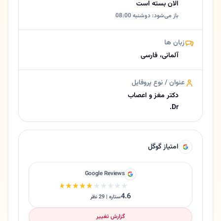
الان بسته است
درباره کسری شارقی
باز می‌شود: دوشنبه 08:00
🧠 جراح مغز و اعصاب کسری شارقی (Kasra Sharaghi) در هامبورگ | جراحی مغز، ستون فقرات و اعصاب 🟡 خلاصه کوتاه دکتر کسری شارقی متخصص جراحی مغز و اعصاب در هامبورگ است و در تشخیص و درمان بیماری های مغز، ستون فقرات و اعصاب تخصص دارد. استفاده از روش های جراحی مدرن، تکنیک های کم تهاجمی و بررسی دقیق تصویربرداری …
زبان ها
آلمانی، فارسی
عنوان / نوع پروفایل
دکتر مغز و اعصاب
Dr.
امتیاز گوگل
Google Reviews
★★★★★
★★★★★
4.6
ستاره | 29 نظر
گزارش تغییر