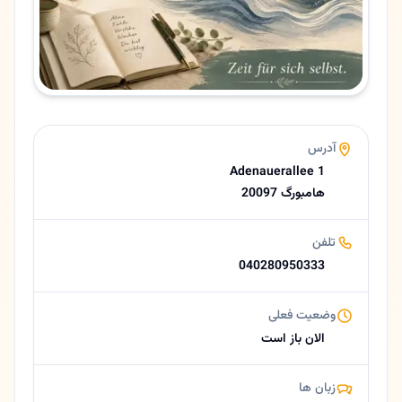
زبان ها
آلمانی، فارسی
پرداخت
کارت بانکی
مسترکارت
ویزا کارت
آدرس
بیمه درمانی
Adenauerallee 1
امتیاز
20097 هامبورگ
3.0 (34 نظر از Google)
ساعات کاری امروز
تلفن
08:00–13:00, 14:00–16:00
040280950333
درباره فرهاد شوقی
🧠 روانپزشک و رواندرمانگر در هامبورگ سنت گئورگ | دکتر فرهاد شوقی (Dr. med. Farhad Showghi) 🟡 خلاصه کوتاه دکتر فرهاد شوقی متخصص روانپزشکی و رواندرمانی در هامبورگ سنت گئورگ است و درمان پزشکی را با رواندرمانی عمیق و روش‌های آرامسازی ترکیب می‌کند. هیپنوتیزم، تمرینات آرامسازی خودکار، و ریلکسیشن عضلانی به روش جیکوبسن از خدمات ایشان
وضعیت فعلی
الان باز است
زبان ها