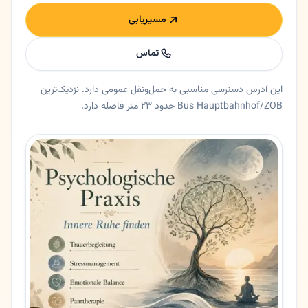
مسیریابی
تماس
این آدرس دسترسی مناسبی به حمل‌ونقل عمومی دارد. نزدیک‌ترین
Bus Hauptbahnhof/ZOB حدود ۲۳ متر فاصله دارد.
خلاصه اعتماد و اطلاعات اصلی فرهاد شوقی
دکتر روانشناس فرهاد شوقی در هامبورگ، هامبورگ. 🧠 روانپزشک و رواندرمانگر در هامبورگ سنت گئورگ | دکتر فرهاد شوقی ( Farhad Showghi
ایالت
هامبورگ
شهر
هامبورگ
آدرس
Adenauerallee 1
کد پستی
20097
تلفن
040280950333