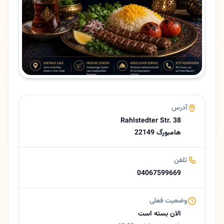
تلفن
04067599669
زبان ها
آلمانی، فارسی
وبسایت
http://darbari.de
امتیاز
4.5 (17 نظر از Google)
ساعات کاری امروز
آدرس
بسته است
Rahlstedter Str. 38
درباره درباری
22149 هامبورگ
رستوران ایرانی درباری - طعمی اصیل، تجربه‌ای سلطنتی در هامبورگ 
تلفن
04067599669
وضعیت فعلی
الان بسته است