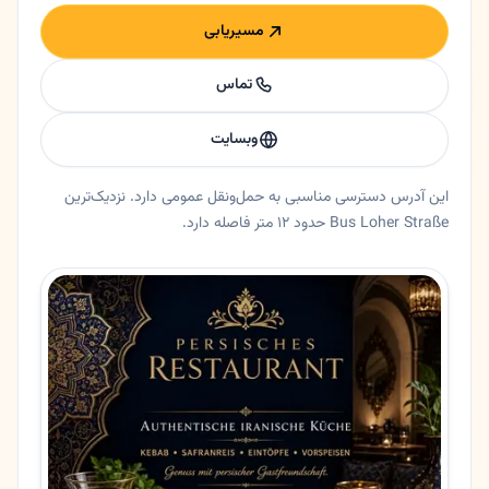
مسیریابی
تماس
وبسایت
این آدرس دسترسی مناسبی به حمل‌ونقل عمومی دارد. نزدیک‌ترین
Bus Loher Straße حدود ۱۲ متر فاصله دارد.
خلاصه اعتماد و اطلاعات اصلی درباری
رستوران درباری در هامبورگ، هامبورگ. رستوران ایرانی درباری - طعم
ایالت
هامبورگ
شهر
هامبورگ
آدرس
Rahlstedter Str. 38
کد پستی
22149