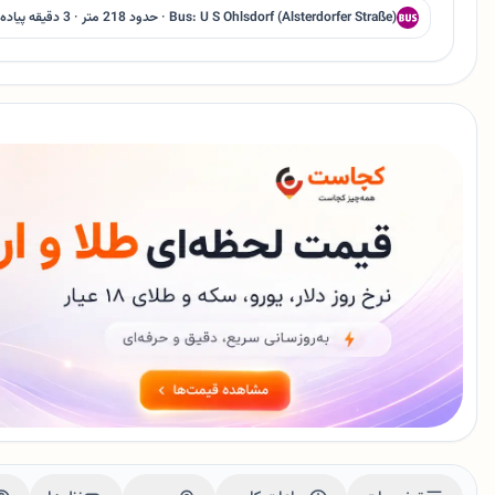
Bus: U S Ohlsdorf (Alsterdorfer Straße) · حدود 218 متر · 3 دقیقه پیاده