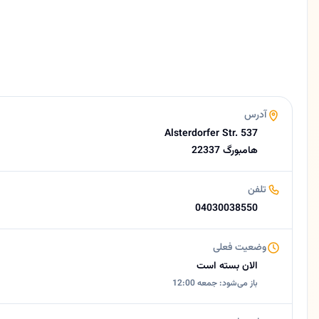
پرداخت
کارت بانکی
مسترکارت
ویزا کارت
پول نقد
امتیاز
آدرس
4.4 (23 نظر از Google)
Alsterdorfer Str. 537
ساعات کاری امروز
22337 هامبورگ
بسته است
درباره شیرازهامبورگ
تلفن
رستوران ایرانی در هامبورگ | شیرازهامبورگ خلاصه کوتاه 📍 رستور
04030038550
وضعیت فعلی
الان بسته است
باز می‌شود: جمعه 12:00