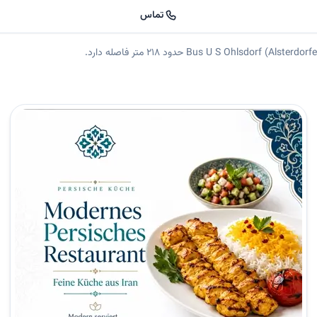
تماس
امبورگ | شیرازهامبورگ خلاصه کوتاه 📍 رستوران ایرانی در هامبورگ 🍽️