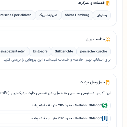
خدمات و تمرکزها
رستوران
Shiraz Hamburg
شیرازهامبورگ
ersische Spezialitäten
مناسب برای
eisspezialitaeten
Eintoepfe
Grillgerichte
persische Kueche
برای انتخاب بهتر، خلاصه و خدمات ثبت‌شده این پروفایل را بررسی کنید.
حمل‌ونقل نزدیک
این آدرس دسترسی مناسبی به حمل‌ونقل عمومی دارد. نزدیک‌ترین Bus U S Ohlsdorf (Alsterdorfer Straße) حدود ۲۱۸ متر فاصله دارد.
S-Bahn: Ohlsdorf · حدود 285 متر · 4 دقیقه پیاده
U-Bahn: Ohlsdorf · حدود 232 متر · 3 دقیقه پیاده