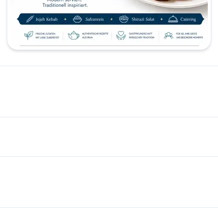
ان ایرانی در هامبورگ 🍽️ غذاهای ایرانی طبق متن ثبت‌شده 🔥 شامل کبا