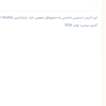
این آدرس دسترسی مناسبی به حمل‌ونقل عمومی دارد. نزدیک‌ترین Bus U S Ohlsdorf (Alsterdorfer Straße) حدود ۲۱۸ متر فاصله دارد.
آخرین بررسی: ژوئن 2026
خلاصه اعتماد و اطلاعات اصلی شیرازهامبورگ
رستوران شیرازهامبورگ در هامبورگ، هامبورگ. رستوران ایرانی در ه
ایالت
هامبورگ
شهر
هامبورگ
آدرس
Alsterdorfer Str. 537
کد پستی
22337
تلفن
04030038550
زبان ها
آلمانی، فارسی