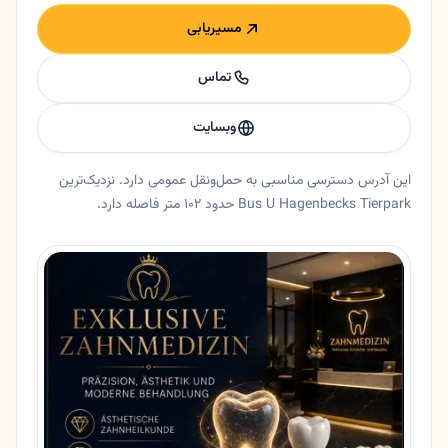
مسیریابی
تماس
وبسایت
این آدرس دسترسی مناسبی به حمل‌ونقل عمومی دارد. نزدیک‌ترین
Bus U Hagenbecks Tierpark حدود ۱۰۲ متر فاصله دارد.
خلاصه اعتماد و اطلاعات اصلی دکتر ترانه طاهری
دندانپزشک دکتر ترانه طاهری در هامبورگ، هامبورگ. 👩‍⚕️ ترانه طاهری - دستیار پزشک با تجربه در هامبورگ خانم ترانه طاهری، 
ایالت
هامبورگ
شهر
هامبورگ
آدرس
Julius-Vosseler-Straße 42
کد پستی
22527