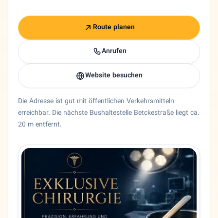
Route planen
Anrufen
Website besuchen
Die Adresse ist gut mit öffentlichen Verkehrsmitteln
erreichbar. Die nächste Bushaltestelle Betckestraße liegt ca.
20 m entfernt.
Entity trust and primary details for Dr. Ali Askari
Chirurgie Dr. Ali Askari in Berlin, Berlin. 🇩🇪 Dr. med. Al
Bundesland
Berlin
Stadt
Berlin
Adresse
Adamstraße 3