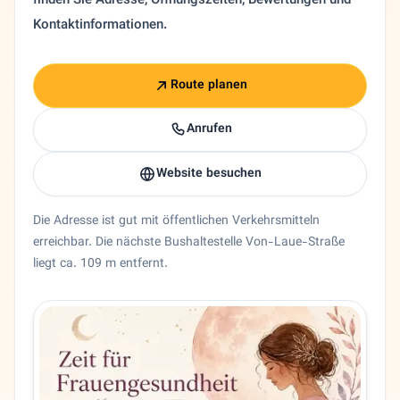
finden Sie Adresse, Öffnungszeiten, Bewertungen und
Kontaktinformationen.
Route planen
Anrufen
Website besuchen
Die Adresse ist gut mit öffentlichen Verkehrsmitteln
erreichbar. Die nächste Bushaltestelle Von-Laue-Straße
liegt ca. 109 m entfernt.
Entity trust and primary details for Dr. Mohamed Mirsalim
Frauenarzt Dr. Mohamed Mirsalim in Berlin, Berlin. 🇩🇪 
Bundesland
Berlin
Stadt
Berlin