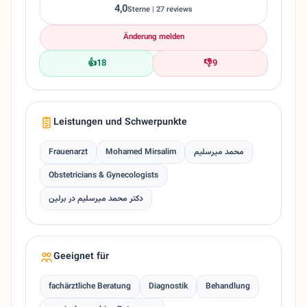
4,0
Sterne | 27 reviews
Änderung melden
👍
18
👎
9
Leistungen und Schwerpunkte
Frauenarzt
Mohamed Mirsalim
محمد میرسلیم
Obstetricians & Gynecologists
دکتر محمد میرسلیم در برلین
Geeignet für
fachärztliche Beratung
Diagnostik
Behandlung