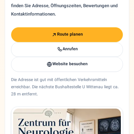
finden Sie Adresse, Öffnungszeiten, Bewertungen und
Kontaktinformationen.
Route planen
Anrufen
Website besuchen
Die Adresse ist gut mit öffentlichen Verkehrsmitteln
erreichbar. Die nächste Bushaltestelle U Wittenau liegt ca.
28 m entfernt.
Entity trust and primary details for Dr. Mah Sima Mortazav
Neurologie Dr. Mah Sima Mortazavi Ravari in Berlin, Berlin
Bundesland
Berlin
Stadt