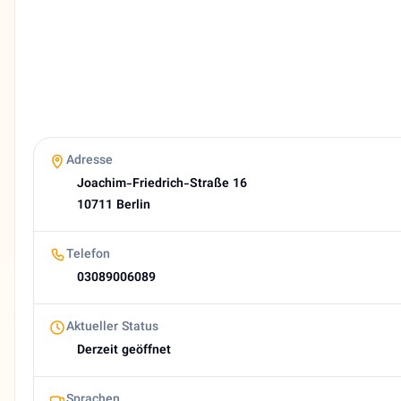
Deutsch, Persisch
Website
https://rasch-neurologie-berlin.de/
E-Mail
info@rasch-neurologie-berlin.de
Bewertung
5,0 (20 Google reviews)
Heutige Öffnungszeiten
Adresse
08:00–12:00, 13:00–15:00
Joachim-Friedrich-Straße 16
About Nasrin Rasch
10711 Berlin
Dr. med. Nasrin Rasch - Fachärztin für Neurologie in Berl
Telefon
03089006089
Aktueller Status
Derzeit geöffnet
Sprachen