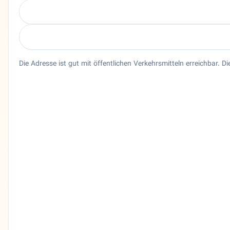
Die Adresse ist gut mit öffentlichen Verkehrsmitteln erreichbar. D
Entity trust and primary details for Dr. Nasrin Rasch
Neurologie Dr. Nasrin Rasch in Berlin, Berlin. Dr. med. Na
Bundesland
Berlin
Stadt
Berlin
Adresse
Joachim-Friedrich-Straße 16
PLZ
10711
Telefon
03089006089
Sprachen