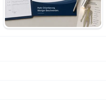
in Kompetente Diagnostik und individuelle Therapie neurologisc