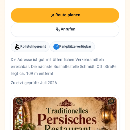
Route planen
Anrufen
Rollstuhlgerecht
Parkplätze verfügbar
Die Adresse ist gut mit öffentlichen Verkehrsmitteln
erreichbar. Die nächste Bushaltestelle Schmidt-Ott-Straße
liegt ca. 109 m entfernt.
Zuletzt geprüft: Juli 2026
Entity trust and primary details for Bia2
Restaurant Bia2 in Berlin, Berlin. Persisches Restaurant in
Bundesland
Berlin
Stadt
Berlin