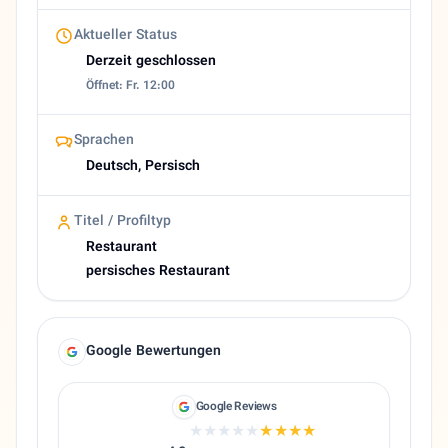
About Bia2
Aktueller Status
Persisches Restaurant in Berlin | Bia 2 Restaurant Kurzbe
Derzeit geschlossen
Öffnet: Fr. 12:00
Sprachen
Deutsch, Persisch
Titel / Profiltyp
Restaurant
persisches Restaurant
Google Bewertungen
Google Reviews
★★★★★
★★★★★