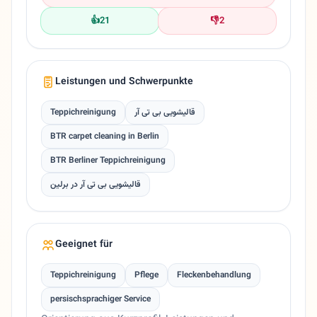
👍
21
👎
2
Leistungen und Schwerpunkte
Teppichreinigung
قالیشویی بی تی آر
BTR carpet cleaning in Berlin
BTR Berliner Teppichreinigung
قالیشویی بی تی آر در برلین
Geeignet für
Teppichreinigung
Pflege
Fleckenbehandlung
persischsprachiger Service