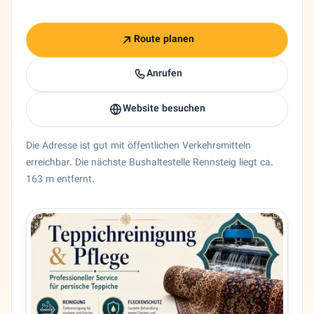
Route planen
Anrufen
Website besuchen
Die Adresse ist gut mit öffentlichen Verkehrsmitteln
erreichbar. Die nächste Bushaltestelle Rennsteig liegt ca.
163 m entfernt.
Entity trust and primary details for BTR Berliner
Teppichreinigung BTR Berliner in Berlin, Berlin. 🇩🇪 BTR
Bundesland
Berlin
Stadt
Berlin
Adresse
Rennsteig 11A