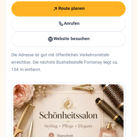
Route planen
Anrufen
Website besuchen
Die Adresse ist gut mit öffentlichen Verkehrsmitteln
erreichbar. Die nächste Bushaltestelle Fontenay liegt ca.
154 m entfernt.
Entity trust and primary details for Wish Beauty Secret
Friseur Wish Beauty Secret in Hamburg, Hamburg. 🇩🇪 Wi
Bundesland
Hamburg
Stadt
Hamburg
Adresse
Heimhuder Str. 3
PLZ