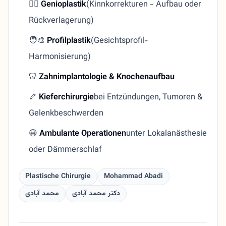
👱‍♂️
Genioplastik
(Kinnkorrekturen - Aufbau oder
Rückverlagerung)
🧑‍🎨
Profilplastik
(Gesichtsprofil-
Harmonisierung)
🦷
Zahnimplantologie & Knochenaufbau
🦴
Kieferchirurgie
bei Entzündungen, Tumoren &
Gelenkbeschwerden
😷
Ambulante Operationen
unter Lokalanästhesie
oder Dämmerschlaf
Plastische Chirurgie
Mohammad Abadi
دکتر محمد آبادی
محمد آبادی