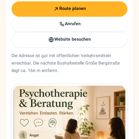
Route planen
Anrufen
Website besuchen
Die Adresse ist gut mit öffentlichen Verkehrsmitteln
erreichbar. Die nächste Bushaltestelle Große Bergstraße
liegt ca. 166 m entfernt.
Entity trust and primary details for Nima Frouhar
Psychologe Nima Frouhar in Hamburg, Hamburg. 🇩🇪 Dr. m
Bundesland
Hamburg
Stadt
Hamburg
Adresse
Große Bergstraße 211
PLZ