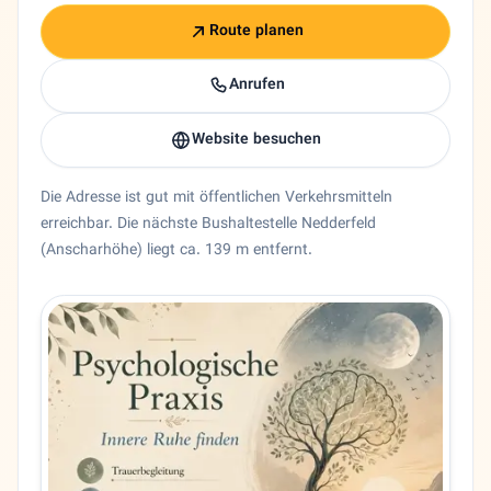
Route planen
Anrufen
Website besuchen
Die Adresse ist gut mit öffentlichen Verkehrsmitteln
erreichbar. Die nächste Bushaltestelle Nedderfeld
(Anscharhöhe) liegt ca. 139 m entfernt.
Entity trust and primary details for Roya Emami
Psychologe Roya Emami in Hamburg, Hamburg. 🧠 Roya Emam
Bundesland
Hamburg
Stadt
Hamburg
Adresse
Nedderfeld 110K
PLZ