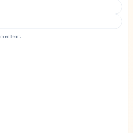
 m entfernt.
t, Zivilrecht & Einbürgerung in Hamburg 📝 Kurzbeschreibung R