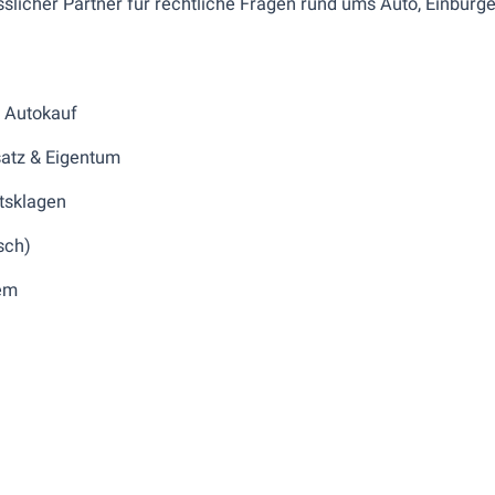
ässlicher Partner für rechtliche Fragen rund ums Auto, Einbürger
& Autokauf
satz & Eigentum
tsklagen
sch)
tem