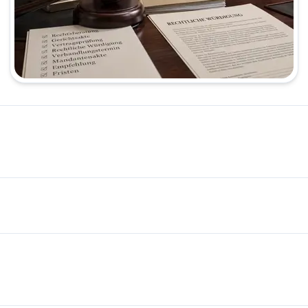
erkehrsrecht, Zivilrecht &amp; Einbürgerung in Hamburg 📝 Kurz