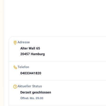
Deutsch, Persisch
Website
https://galanawi.de
E-Mail
info@rechtsanwalt-galanawi.de
Bewertung
4,0 (17 Google reviews)
Heutige Öffnungszeiten
Adresse
Geschlossen
Alter Wall 65
About Kaihan Galanawi
20457 Hamburg
🇩🇪 Kaihan Galanawi - Ihr iranischer Rechtsanwalt für V
Telefon
04033441820
Aktueller Status
Derzeit geschlossen
Öffnet: Mo. 09:00