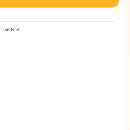
 m entfernt.
 Nutzer, die ein persisches Restaurant in Hamburg suchen, bie