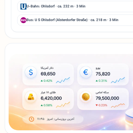
U-Bahn: Ohlsdorf · ca. 232 m · 3 Min
Bus: U S Ohlsdorf (Alsterdorfer Straße) · ca. 218 m · 3 Min