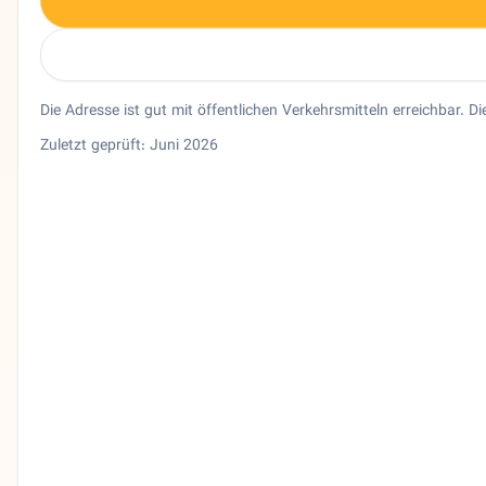
Die Adresse ist gut mit öffentlichen Verkehrsmitteln erreichbar. Di
Zuletzt geprüft: Juni 2026
Entity trust and primary details for Shiraz Hamburg
Restaurant Shiraz Hamburg in Hamburg, Hamburg. Persische
Bundesland
Hamburg
Stadt
Hamburg
Adresse
Alsterdorfer Str. 537
PLZ
22337
Telefon
04030038550
Sprachen