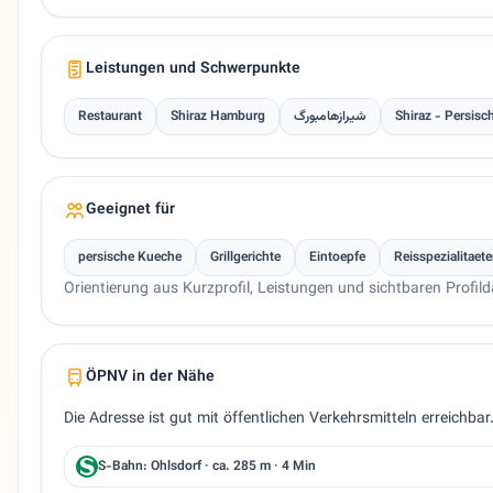
Leistungen und Schwerpunkte
Restaurant
Shiraz Hamburg
شیرازهامبورگ
Shiraz - Persisc
Geeignet für
persische Kueche
Grillgerichte
Eintoepfe
Reisspezialitaet
Orientierung aus Kurzprofil, Leistungen und sichtbaren Profild
ÖPNV in der Nähe
Die Adresse ist gut mit öffentlichen Verkehrsmitteln erreichbar
S-Bahn: Ohlsdorf · ca. 285 m · 4 Min