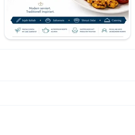
chreibung Für Nutzer, die ein persisches Restaurant in Hamburg