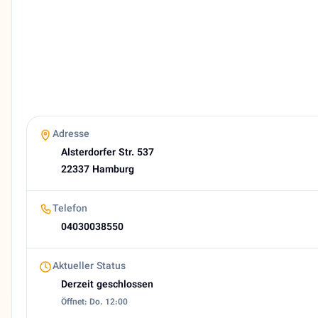
Deutsch, Persisch
Zahlung
Debit card
Mastercard
Visa card
Bargeld
Bewertung
Adresse
4,4 (23 Google reviews)
Alsterdorfer Str. 537
Heutige Öffnungszeiten
22337 Hamburg
Geschlossen
About Shiraz Hamburg
Telefon
Persisches Restaurant in Hamburg | Shiraz Hamburg Kurzbes
04030038550
Aktueller Status
Derzeit geschlossen
Öffnet: Do. 12:00