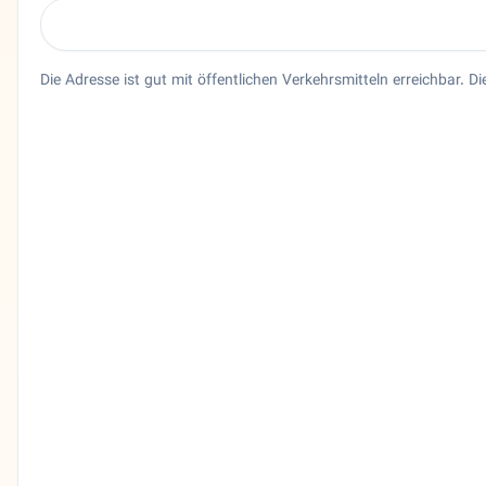
Die Adresse ist gut mit öffentlichen Verkehrsmitteln erreichbar. D
Entity trust and primary details for Langenhorn
Supermarkt Langenhorn in Hamburg, Hamburg. 🇩🇪 Langenh
Bundesland
Hamburg
Stadt
Hamburg
Adresse
Tarpen 7
PLZ
22419
Telefon
017682178023
Sprachen
Deutsch, Persisch
Bewertung