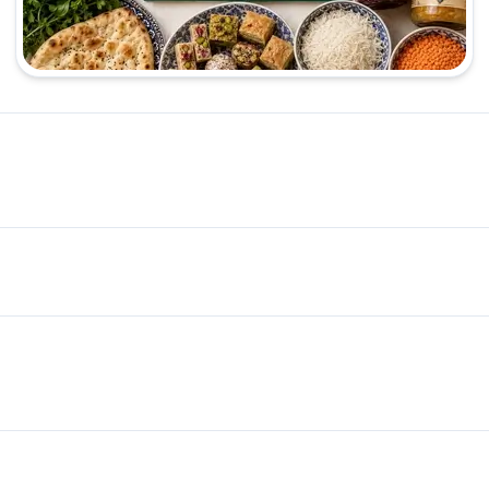
arkt in Hamburg 🛒 Kurzbeschreibung Langenhorner Supermarkt is