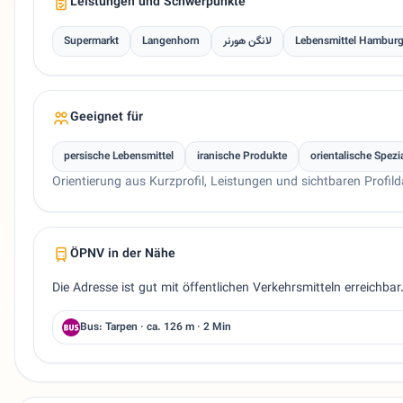
Leistungen und Schwerpunkte
Supermarkt
Langenhorn
لانگن هورنر
Lebensmittel Hambur
Geeignet für
persische Lebensmittel
iranische Produkte
orientalische Spezia
Orientierung aus Kurzprofil, Leistungen und sichtbaren Profild
ÖPNV in der Nähe
Die Adresse ist gut mit öffentlichen Verkehrsmitteln erreichbar
Bus: Tarpen · ca. 126 m · 2 Min