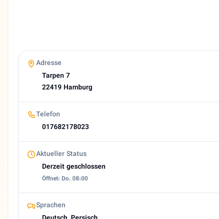
4,2 (16 Google reviews)
Heutige Öffnungszeiten
Geschlossen
About Langenhorn
🇩🇪 Langenhorner Supermarkt - Ihr orientalischer Genussm
Adresse
Tarpen 7
22419 Hamburg
Telefon
017682178023
Aktueller Status
Derzeit geschlossen
Öffnet: Do. 08:00
Sprachen
Deutsch, Persisch