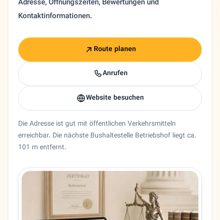
Adresse, Öffnungszeiten, Bewertungen und
Kontaktinformationen.
Route planen
Anrufen
Website besuchen
Die Adresse ist gut mit öffentlichen Verkehrsmitteln
erreichbar. Die nächste Bushaltestelle Betriebshof liegt ca.
101 m entfernt.
Entity trust and primary details for Christian Kazempour
Rechtsanwalt Christian Kazempour in Heidelberg, Baden-W
Bundesland
Baden-Württemberg
Stadt
Heidelberg