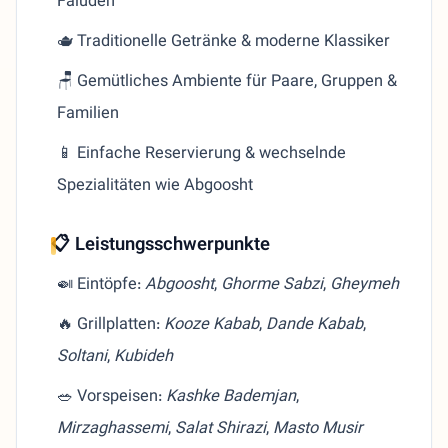
Faludeh
🫖 Traditionelle Getränke & moderne Klassiker
🪑 Gemütliches Ambiente für Paare, Gruppen &
Familien
📱 Einfache Reservierung & wechselnde
Spezialitäten wie Abgoosht
📋 Leistungsschwerpunkte
🍛 Eintöpfe:
Abgoosht
,
Ghorme Sabzi
,
Gheymeh
🔥 Grillplatten:
Kooze Kabab
,
Dande Kabab
,
Soltani
,
Kubideh
🥗 Vorspeisen:
Kashke Bademjan
,
Mirzaghassemi
,
Salat Shirazi
,
Masto Musir