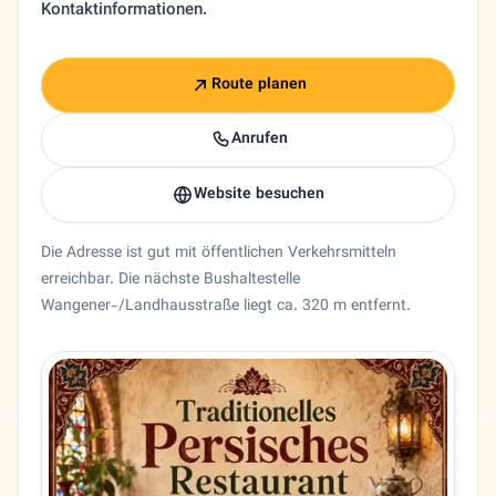
Kontaktinformationen.
Route planen
Anrufen
Website besuchen
Die Adresse ist gut mit öffentlichen Verkehrsmitteln
erreichbar. Die nächste Bushaltestelle
Wangener-/Landhausstraße liegt ca. 320 m entfernt.
Entity trust and primary details for Zartosht Stuttgart
Restaurant Zartosht Stuttgart in Stuttgart, Baden-Württem
Bundesland
Baden-Württemberg
Stadt
Stuttgart
Adresse