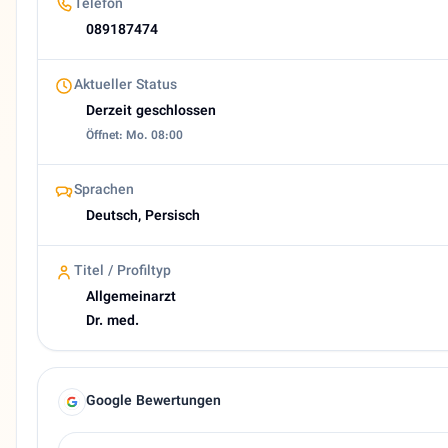
Telefon
E-Mail
praxis@daneshmand.de
089187474
Bewertung
4,7 (23 Google reviews)
Aktueller Status
Heutige Öffnungszeiten
Derzeit geschlossen
Geschlossen
Öffnet: Mo. 08:00
About farzaneh Daneshmand
Allgemeinärztin in München | Dr. med. Farzaneh Daneshm
Sprachen
Deutsch, Persisch
Titel / Profiltyp
Allgemeinarzt
Dr. med.
Google Bewertungen