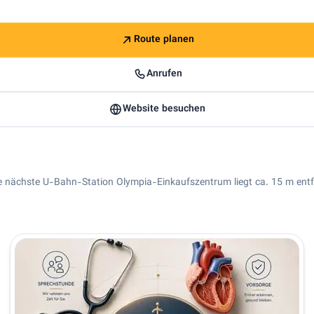
Route planen
Anrufen
Website besuchen
 Die nächste U-Bahn-Station Olympia-Einkaufszentrum liegt ca. 15 m entf
and
rn. Allgemeinärztin in München | Dr. med. Farzaneh Daneshma