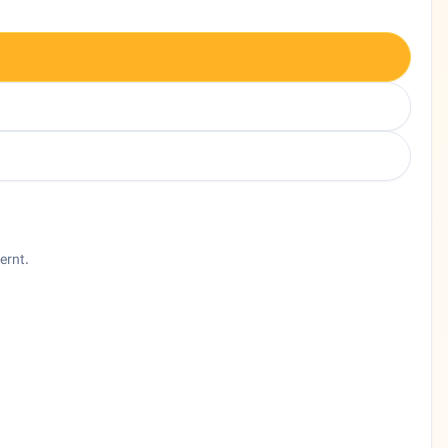
ernt.
nd Kurzbeschreibung Dr. med. Farzaneh Daneshmand ist Allgem