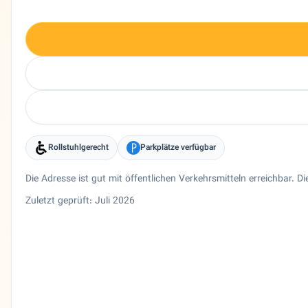
Rollstuhlgerecht
Parkplätze verfügbar
Die Adresse ist gut mit öffentlichen Verkehrsmitteln erreichbar.
Zuletzt geprüft: Juli 2026
Entity trust and primary details for Dr. farzaneh Daneshm
Allgemeinarzt Dr. farzaneh Daneshmand in München, Baye
Bundesland
Bayern
Stadt
München