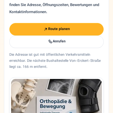
finden Sie Adresse, Öffnungszeiten, Bewertungen und
Kontaktinformationen.
Route planen
Anrufen
Die Adresse ist gut mit öffentlichen Verkehrsmitteln
erreichbar. Die nächste Bushaltestelle Von-Erckert-Straße
liegt ca. 166 m entfernt.
Entity trust and primary details for Dr. Mohammed Bonakd
Orthopädie Dr. Mohammed Bonakdar in München, Bayern. D
Bundesland
Bayern
Stadt
München
Adresse