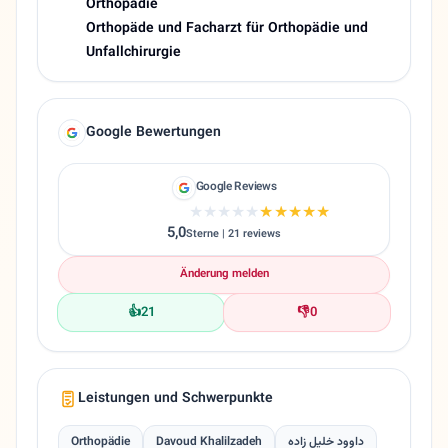
Orthopädie
Orthopäde und Facharzt für Orthopädie und
Unfallchirurgie
Google Bewertungen
Google Reviews
★★★★★
★★★★★
5,0
Sterne | 21 reviews
Änderung melden
👍
21
👎
0
Leistungen und Schwerpunkte
Orthopädie
Davoud Khalilzadeh
داوود خلیل زاده