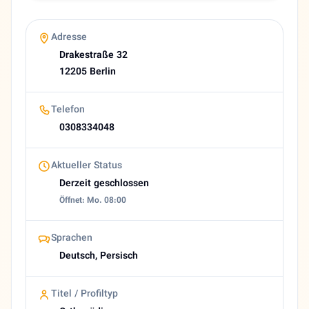
Mastercard
Visa card
Adresse
Kranken Kasse
Drakestraße 32
Bargeld
12205 Berlin
Website
https://orthovid.de
Telefon
E-Mail
0308334048
info@orthovid.de
Bewertung
Aktueller Status
5,0 (21 Google reviews)
Derzeit geschlossen
Heutige Öffnungszeiten
Öffnet: Mo. 08:00
Geschlossen
About Davoud Khalilzadeh
Orthopäde in Berlin | Dr. med. Davoud Khalilzadeh Kurzbe
Sprachen
Deutsch, Persisch
Titel / Profiltyp