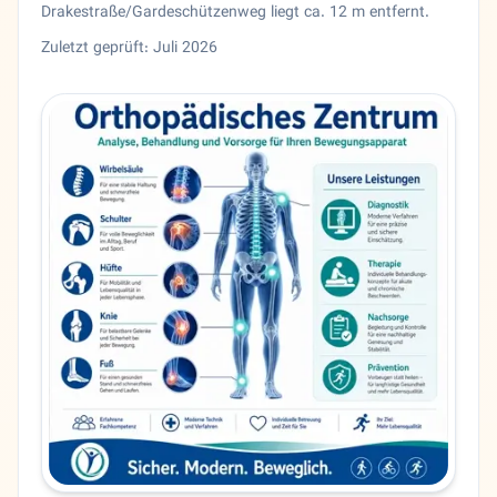
Drakestraße/Gardeschützenweg liegt ca. 12 m entfernt.
Zuletzt geprüft: Juli 2026
Entity trust and primary details for Dr. Davoud Khalilzadeh
Orthopädie Dr. Davoud Khalilzadeh in Berlin, Berlin. Orth
Bundesland
Berlin
Stadt
Berlin
Adresse
Drakestraße 32
PLZ
12205
Telefon
0308334048
Sprachen
Deutsch, Persisch
Zahlung
Debit card