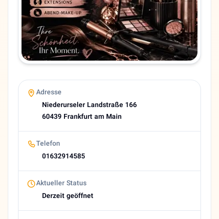
01632914585
Sprachen
Deutsch, Persisch
Bewertung
4,0 (27 Google reviews)
Heutige Öffnungszeiten
09:00–19:00
About Bahar
Adresse
Bahar Beauty Studio Frankfurt | Ihr Ort für Luxus, Entsp
Niederurseler Landstraße 166
60439 Frankfurt am Main
Telefon
01632914585
Aktueller Status
Derzeit geöffnet