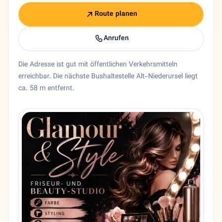
Route planen
Anrufen
Die Adresse ist gut mit öffentlichen Verkehrsmitteln
erreichbar. Die nächste Bushaltestelle Alt-Niederursel liegt
ca. 58 m entfernt.
Entity trust and primary details for Bahar
Friseur Bahar in Frankfurt am Main, Hessen. Bahar Beauty 
Bundesland
Hessen
Stadt
Frankfurt am Main
Adresse
Niederurseler Landstraße 166
PLZ
60439
Telefon