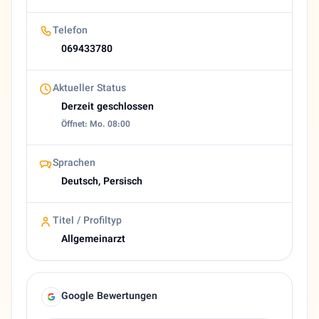
Website
https://www.arztpraxis-selookaneh.de/
Telefon
E-Mail
069433780
praxis-selookaneh@gmx.de
Bewertung
Aktueller Status
4,3 (18 Google reviews)
Derzeit geschlossen
Heutige Öffnungszeiten
Öffnet: Mo. 08:00
Geschlossen
About Daryoush Selookaneh
Allgemeinmediziner in Frankfurt am Main | Praxis Daryous
Sprachen
Deutsch, Persisch
Titel / Profiltyp
Allgemeinarzt
Google Bewertungen