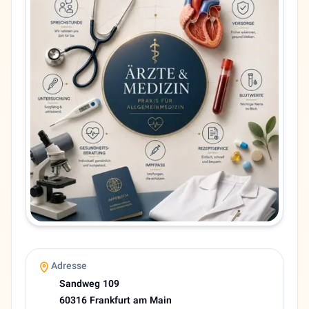
Hessen
Stadt
Frankfurt am Main
Adresse
Sandweg 109
PLZ
60316
Telefon
069433780
Sprachen
Deutsch, Persisch
Zahlung
Debit card
Mastercard
Visa card
Adresse
Kranken Kasse
Sandweg 109
Bargeld
60316 Frankfurt am Main