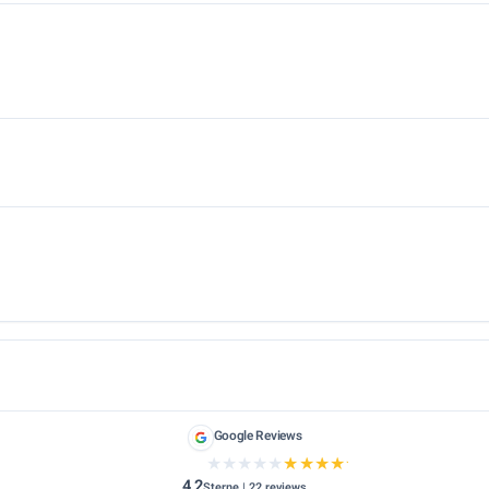
 Kurzbeschreibung Ehsan Market ist ein iranischer Supermarkt i
Google Reviews
★★★★★
★★★★★
4,2
Sterne | 22 reviews