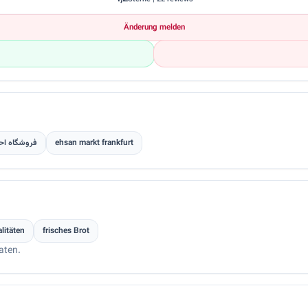
Änderung melden
فروشگاه اح
ehsan markt frankfurt
litäten
frisches Brot
aten.