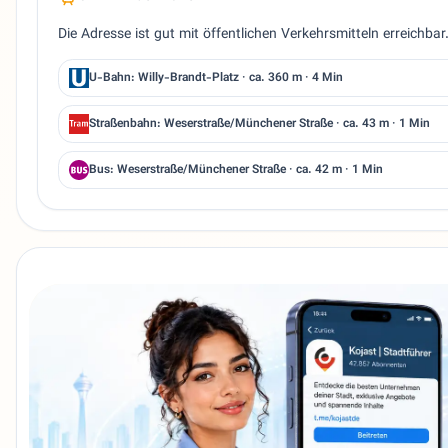
Die Adresse ist gut mit öffentlichen Verkehrsmitteln erreichba
U-Bahn: Willy-Brandt-Platz · ca. 360 m · 4 Min
Straßenbahn: Weserstraße/Münchener Straße · ca. 43 m · 1 Min
Bus: Weserstraße/Münchener Straße · ca. 42 m · 1 Min