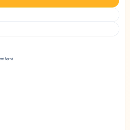
ntfernt.
eschreibung Ehsan Market ist ein iranischer Supermarkt in Fra