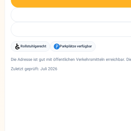
Rollstuhlgerecht
Parkplätze verfügbar
Die Adresse ist gut mit öffentlichen Verkehrsmitteln erreichbar. 
Zuletzt geprüft: Juli 2026
Entity trust and primary details for Ehsan Market
Supermarkt Ehsan Market in Frankfurt am Main, Hessen. Ir
Bundesland
Hessen
Stadt
Frankfurt am Main
Adresse
Münchener Str. 24