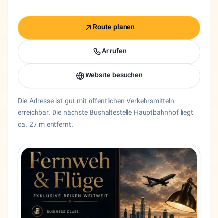
Route planen
Anrufen
Website besuchen
Die Adresse ist gut mit öffentlichen Verkehrsmitteln
erreichbar. Die nächste Bushaltestelle Hauptbahnhof liegt
ca. 27 m entfernt.
Entity trust and primary details for Atlantik Reisen
Bundesland
Hessen
Stadt
Frankfurt am Main
Adresse
Am Hauptbahnhof 10