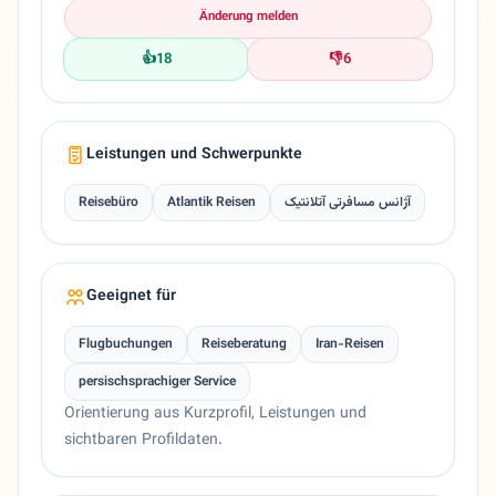
Änderung melden
👍
18
👎
6
Leistungen und Schwerpunkte
Reisebüro
Atlantik Reisen
آژانس مسافرتی آتلانتیک
Geeignet für
Flugbuchungen
Reiseberatung
Iran-Reisen
persischsprachiger Service
Orientierung aus Kurzprofil, Leistungen und
sichtbaren Profildaten.