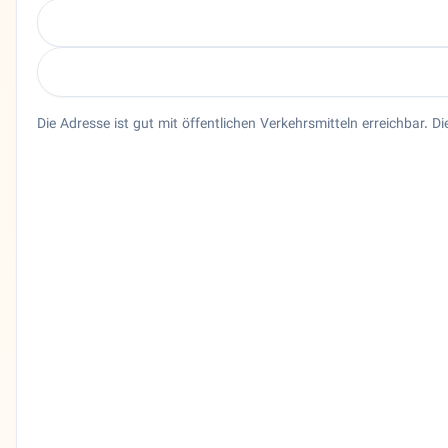
Die Adresse ist gut mit öffentlichen Verkehrsmitteln erreichbar. D
Entity trust and primary details for Dr. Javad Adeli
Bundesland
Hessen
Stadt
Frankfurt am Main
Adresse
Düsseldorfer Str. 19-23
PLZ
60329
Telefon
06924277099
Sprachen