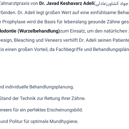
Zahnarztpraxis von
Dr. Javad Keshavarz Adeli
(دکتر جواد کشاورزعادلی) in Frankfurt am Main ist darauf spezialisiert,
rbinden. Dr. Adeli legt großen Wert auf eine einfühlsame Behan
e Prophylaxe wird die Basis für lebenslang gesunde Zähne ges
odontie (Wurzelbehandlung)
zum Einsatz, um den natürlichen Z
Design, Bleaching und Veneers verhilft Dr. Adeli seinen Patie
axis einen großen Vorteil, da Fachbegriffe und Behandlungspläne
nd individuelle Behandlungsplanung.
and der Technik zur Rettung Ihrer Zähne.
neers für ein perfektes Erscheinungsbild.
und Politur für optimale Mundhygiene.