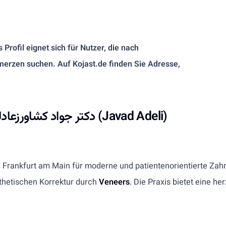
 Profil eignet sich für Nutzer, die nach
erzen suchen. Auf Kojast.de finden Sie Adresse,
.
Dr. Javad Keshavarz Adeli Frankfurt | دکتر جواد کشاورزعادلی (Javad Adeli)
in Frankfurt am Main für moderne und patientenorientierte Zah
sthetischen Korrektur durch
Veneers
. Die Praxis bietet eine h