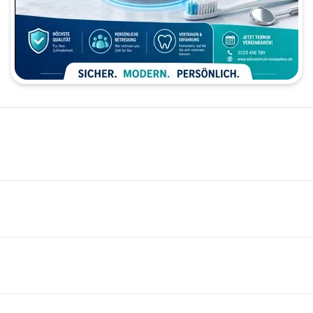
Dr. Javad Keshavarz Adeli Frankfurt | دکتر جواد کشاورزعادلی (Javad Adeli)