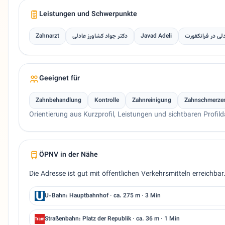
Leistungen und Schwerpunkte
Zahnarzt
دکتر جواد کشاورز عادلی
Javad Adeli
دلی در فرانکفورت
Geeignet für
Zahnbehandlung
Kontrolle
Zahnreinigung
Zahnschmerze
Orientierung aus Kurzprofil, Leistungen und sichtbaren Profild
ÖPNV in der Nähe
Die Adresse ist gut mit öffentlichen Verkehrsmitteln erreichbar
U-Bahn: Hauptbahnhof · ca. 275 m · 3 Min
Straßenbahn: Platz der Republik · ca. 36 m · 1 Min