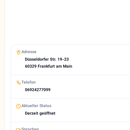
Deutsch, Persisch
Website
https://www.dental-clinic-adeli.de
E-Mail
info@dental-clinic-adeli.de
Bewertung
4,0 (18 Google reviews)
Heutige Öffnungszeiten
Adresse
08:00–18:00
Düsseldorfer Str. 19-23
About Javad Adeli
60329 Frankfurt am Main
Telefon
06924277099
Aktueller Status
Derzeit geöffnet
Sprachen