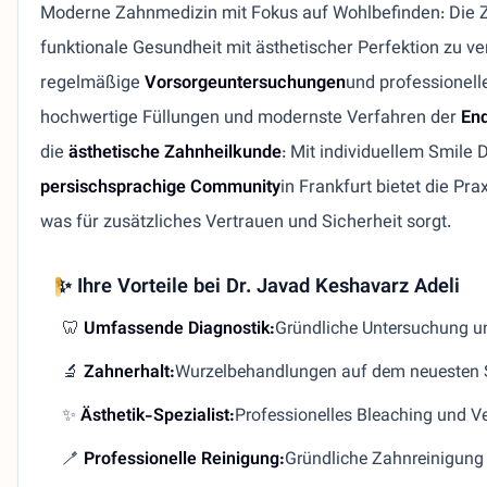
Moderne Zahnmedizin mit Fokus auf Wohlbefinden: Die 
funktionale Gesundheit mit ästhetischer Perfektion zu ve
regelmäßige
Vorsorgeuntersuchungen
und professionell
hochwertige Füllungen und modernste Verfahren der
End
die
ästhetische Zahnheilkunde
: Mit individuellem Smile 
persischsprachige Community
in Frankfurt bietet die Pr
was für zusätzliches Vertrauen und Sicherheit sorgt.
✨ Ihre Vorteile bei Dr. Javad Keshavarz Adeli
🦷
Umfassende Diagnostik:
Gründliche Untersuchung u
🔬
Zahnerhalt:
Wurzelbehandlungen auf dem neuesten St
✨
Ästhetik-Spezialist:
Professionelles Bleaching und Ve
🪥
Professionelle Reinigung:
Gründliche Zahnreinigung 