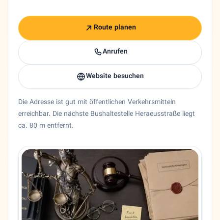
Route planen
Anrufen
Website besuchen
Die Adresse ist gut mit öffentlichen Verkehrsmitteln
erreichbar. Die nächste Bushaltestelle Heraeusstraße liegt
ca. 80 m entfernt.
Entity trust and primary details for Lena Darabeygi
Bundesland
Hessen
Stadt
Hanau
Adresse
Kurt-Blaum-Platz 1