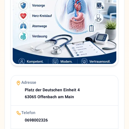
Platz der Deutschen Einheit 4
PLZ
63065
Telefon
0698002326
Sprachen
Deutsch, Persisch
Website
https://lungenpraxis-offenbach.de
E-Mail
info@lungenpraxis-offenbach.de
Bewertung
Adresse
3,3 (18 Google reviews)
Platz der Deutschen Einheit 4
About Marjan Kazemi
63065 Offenbach am Main
Dr med Marjan Kazemi Lungenfachärztin Pneumologie Offen
Telefon
0698002326