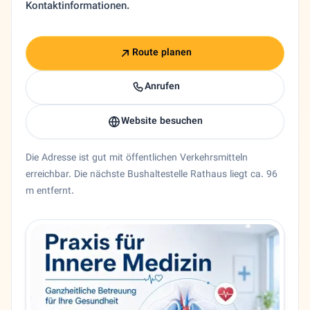
Kontaktinformationen.
Route planen
Anrufen
Website besuchen
Die Adresse ist gut mit öffentlichen Verkehrsmitteln
erreichbar. Die nächste Bushaltestelle Rathaus liegt ca. 96
m entfernt.
Entity trust and primary details for Dr. Marjan Kazemi
Internist Dr. Marjan Kazemi in Offenbach am Main, Hesse
Bundesland
Hessen
Stadt
Offenbach am Main
Adresse