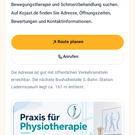
Bewegungstherapie und Schmerzbehandlung suchen.
Auf Kojast.de finden Sie Adresse, Öffnungszeiten,
Bewertungen und Kontaktinformationen.
Route planen
Anrufen
Die Adresse ist gut mit öffentlichen Verkehrsmitteln
erreichbar. Die nächste Bushaltestelle S-Bahn-Station
Ledermuseum liegt ca. 167 m entfernt.
Entity trust and primary details for Manouchehr Kamardi
Physiotherapie Manouchehr Kamardi in Offenbach am Main
Bundesland
Hessen
Stadt
Offenbach am Main