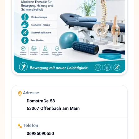
Adresse
Domstraße 58
PLZ
63067
Telefon
06985090550
Sprachen
Deutsch, Persisch
Bewertung
5,0 (18 Google reviews)
About Manouchehr Kamardi
Dr med Manouchehr Kamardi Psychiatrie und Psychotherapie
Adresse
Domstraße 58
63067 Offenbach am Main
Telefon
06985090550