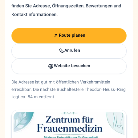
finden Sie Adresse, Öffnungszeiten, Bewertungen und
Kontaktinformationen.
Route planen
Anrufen
Website besuchen
Die Adresse ist gut mit öffentlichen Verkehrsmitteln
erreichbar. Die nächste Bushaltestelle Theodor-Heuss-Ring
liegt ca. 84 m entfernt.
Entity trust and primary details for Dr. Fatemeh Lorenz-Sal
Frauenarzt Dr. Fatemeh Lorenz-Salehi in Wiesbaden, Hess
Bundesland
Hessen
Stadt