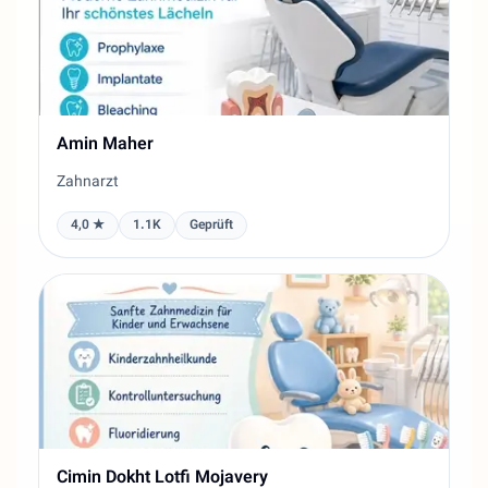
Amin Maher
Zahnarzt
4,0 ★
1.1K
Geprüft
Cimin Dokht Lotfi Mojavery