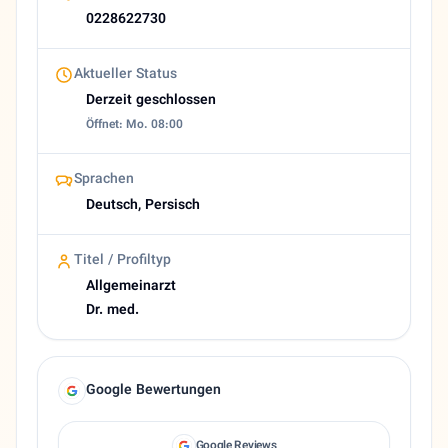
Heutige Öffnungszeiten
0228622730
Geschlossen
About Abdolrahman Maroofi
Aktueller Status
Hausarzt in Bonn | Abdolrahman Maroofi Kurzbeschreibung 
Derzeit geschlossen
Öffnet: Mo. 08:00
Sprachen
Deutsch, Persisch
Titel / Profiltyp
Allgemeinarzt
Dr. med.
Google Bewertungen
Google Reviews