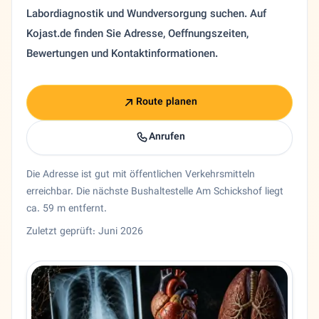
Labordiagnostik und Wundversorgung suchen. Auf
Kojast.de finden Sie Adresse, Oeffnungszeiten,
Bewertungen und Kontaktinformationen.
Route planen
Anrufen
Die Adresse ist gut mit öffentlichen Verkehrsmitteln
erreichbar. Die nächste Bushaltestelle Am Schickshof liegt
ca. 59 m entfernt.
Zuletzt geprüft: Juni 2026
Entity trust and primary details for Dr. Abdolrahman Maroo
Allgemeinarzt Dr. Abdolrahman Maroofi in Bonn, Nordrhein
Bundesland
Nordrhein-Westfalen
Stadt