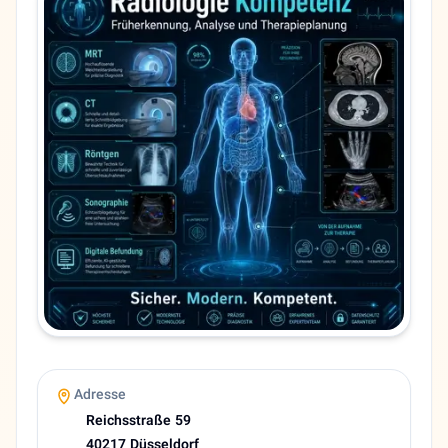
Bundesland
Nordrhein-Westfalen
Stadt
Düsseldorf
Adresse
Reichsstraße 59
PLZ
40217
Telefon
02119598340
Sprachen
Deutsch, Persisch
Zahlung
Debit card
Mastercard
Visa card
Adresse
Kranken Kasse
Reichsstraße 59
Bargeld
40217 Düsseldorf