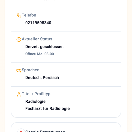
Website
https://www.radiologie-am-kaiserteich.de
Telefon
E-Mail
02119598340
info@radiologie-kaiserteich.de
Bewertung
Aktueller Status
4,2 (18 Google reviews)
Derzeit geschlossen
Heutige Öffnungszeiten
Öffnet: Mo. 08:00
Geschlossen
About Khosrow Dabir
Radiologe in Düsseldorf | Dr. Khosrow Dabir Kurzbeschre
Sprachen
Deutsch, Persisch
Titel / Profiltyp
Radiologie
Facharzt für Radiologie