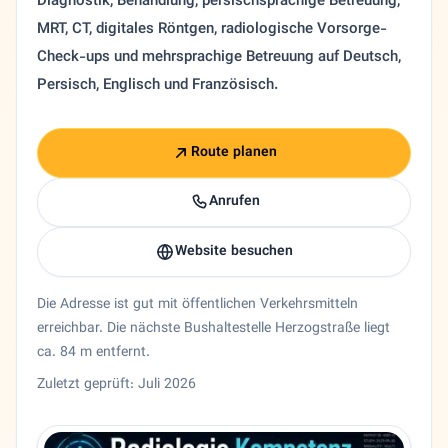
Diagnostik, Behandlung, persischsprachige Betreuung,
MRT, CT, digitales Röntgen, radiologische Vorsorge-
Check-ups und mehrsprachige Betreuung auf Deutsch,
Persisch, Englisch und Französisch.
Route planen
Anrufen
Website besuchen
Die Adresse ist gut mit öffentlichen Verkehrsmitteln
erreichbar. Die nächste Bushaltestelle Herzogstraße liegt
ca. 84 m entfernt.
Zuletzt geprüft: Juli 2026
Entity trust and primary details for Dr. Khosrow Dabir
Radiologie Dr. Khosrow Dabir in Düsseldorf, Nordrhein-Wes