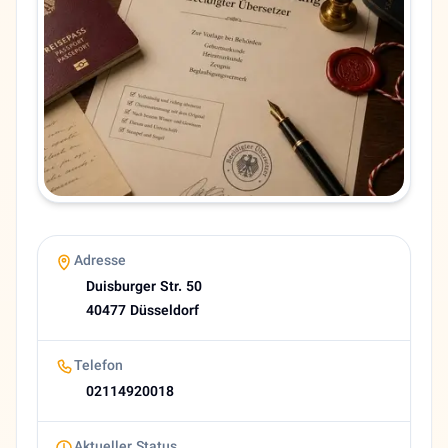
PLZ
40477
Telefon
02114920018
Sprachen
Deutsch, Persisch
E-Mail
schahidi@t-online.de
Bewertung
4,8 (26 Google reviews)
About Manutscher Schahidi
Adresse
Duisburger Str. 50
40477 Düsseldorf
Telefon
02114920018