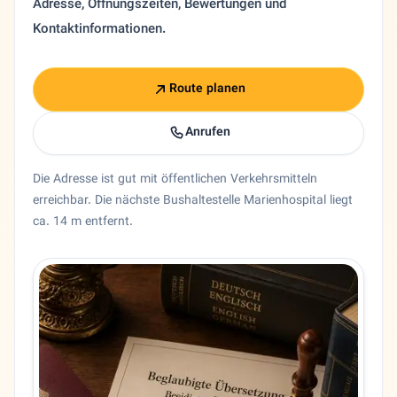
Adresse, Öffnungszeiten, Bewertungen und
Kontaktinformationen.
Route planen
Anrufen
Die Adresse ist gut mit öffentlichen Verkehrsmitteln
erreichbar. Die nächste Bushaltestelle Marienhospital liegt
ca. 14 m entfernt.
Entity trust and primary details for Manutscher Schahidi
Bundesland
Nordrhein-Westfalen
Stadt
Düsseldorf
Adresse
Duisburger Str. 50