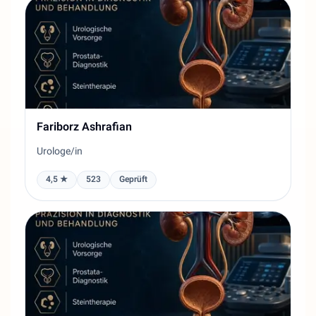
Fariborz Ashrafian
Urologe/in
4,5 ★
523
Geprüft