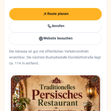
Route planen
Anrufen
Website besuchen
Die Adresse ist gut mit öffentlichen Verkehrsmitteln
erreichbar. Die nächste Bushaltestelle Dornblüthstraße liegt
ca. 114 m entfernt.
Entity trust and primary details for Roya
Restaurant Roya in Dresden, Sachsen. 🇩🇪 Roya Restaura
Bundesland
Sachsen
Stadt
Dresden
Adresse
Wittenberger Str. 87