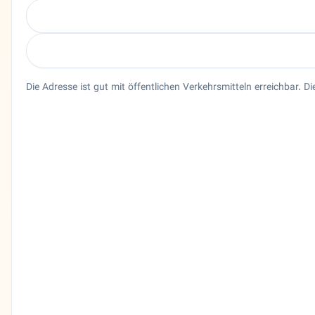
Die Adresse ist gut mit öffentlichen Verkehrsmitteln erreichbar. Di
Entity trust and primary details for Dr. Farzaneh Badbanch
Frauenarzt Dr. Farzaneh Badbanchi in Wiesbaden, Hessen. 
Bundesland
Hessen
Stadt
Wiesbaden
Adresse
Flachstraße 13
PLZ
65197
Telefon
061116 868 270
Sprachen