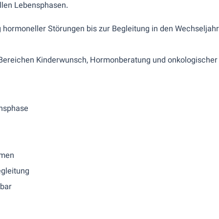
 allen Lebensphasen.
ormoneller Störungen bis zur Begleitung in den Wechseljahren
en Bereichen Kinderwunsch, Hormonberatung und onkologische
ensphase
emen
egleitung
hbar