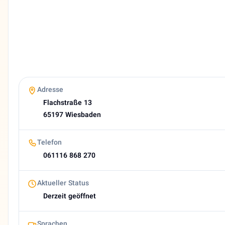
Deutsch, Persisch
Website
https://www.diefrauenaerztin-wiesbaden.de
E-Mail
info@diefrauenaerztin-wiesbaden.de
Bewertung
4,5 (20 Google reviews)
Heutige Öffnungszeiten
Adresse
08:00–12:00, 13:00–15:00
Flachstraße 13
About Farzaneh Badbanchi
65197 Wiesbaden
🇩🇪 Dr. med. Farzaneh Badbanchi - Ihre Frauenärztin in 
Telefon
061116 868 270
Aktueller Status
Derzeit geöffnet
Sprachen