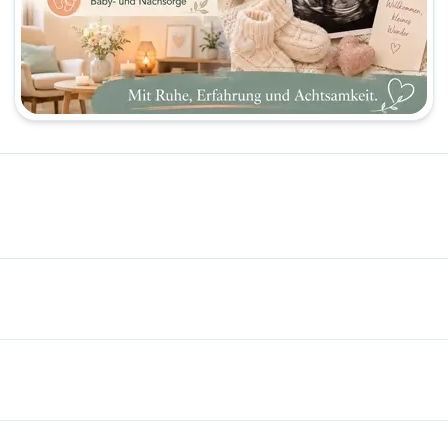
Wiesbaden 🌸🇮🇷 🟡 TL;DR - Kurz &amp; Knapp Dr. Farzaneh Badb