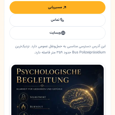
مسیریابی
تماس
وبسایت
این آدرس دسترسی مناسبی به حمل‌ونقل عمومی دارد. نزدیک‌ترین
Bus Polizeipräsidium حدود ۳۵۹ متر فاصله دارد.
خلاصه اعتماد و اطلاعات اصلی مریم خراسانی
دکتر روانشناس مریم خراسانی در مونیخ، بایرن. 🧠 روان‌تنی و روان‌درمانی در مونیخ | دکتر مریم خراسانی (Dr. Maryam Khorassani-Michels) 🟡 خلاصه کوتاه دکت
ایالت
بایرن
شهر
مونیخ
آدرس
Jakob-Klar-Straße 9
کد پستی
80796