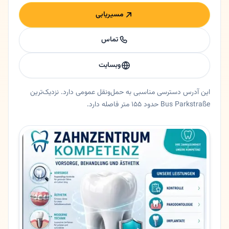
مسیریابی
تماس
وبسایت
این آدرس دسترسی مناسبی به حمل‌ونقل عمومی دارد. نزدیک‌ترین
Bus Parkstraße حدود ۱۵۵ متر فاصله دارد.
خلاصه اعتماد و اطلاعات اصلی دکتر حسین رئیسی
دندانپزشک دکتر حسین رئیسی در برمرهافن، برمن. 🇮🇷 دکتر حسین رئیسی - دندانپزشک ایرانی در برمرهاون 🟡 خلاصه کوتاهدکتر حسین رئیسی دندانپزشکی حرفه‌ای و خوش‌برخورد در شهر برمرهاون است که در مطب دندانپزشکی Dr. Buchwald & Partner خدمات مدرن
ایالت
برمن
شهر
برمرهافن
آدرس
Debstedter Weg 7
کد پستی
27578