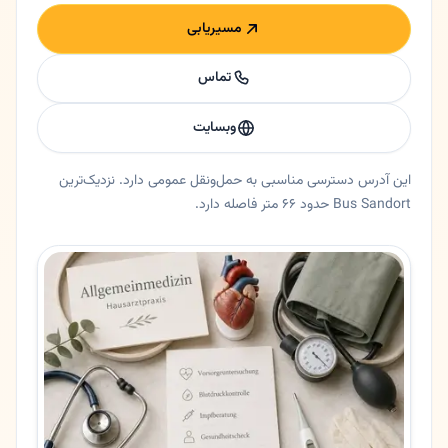
مسیریابی
تماس
وبسایت
این آدرس دسترسی مناسبی به حمل‌ونقل عمومی دارد. نزدیک‌ترین
Bus Sandort حدود ۶۶ متر فاصله دارد.
خلاصه اعتماد و اطلاعات اصلی دکتر فروغ میدندورف
پزشک عمومی دکتر فروغ میدندورف در هامبورگ، هامبورگ. 🇮🇷دکتر فروغ میدندورف متخصص داخلی در هامبورگ 🟡 خلاصه کوتاه دکتر فروغ میدندورف متخصص داخلی با تجربه در هامبورگ است که خدمات تشخیصی و درمانی دقیق، بررسی‌های پیشگیرانه و برنامه درمانی اختصاصی
ایالت
هامبورگ
شهر
هامبورگ
آدرس
Rugenbarg 19
کد پستی
22549