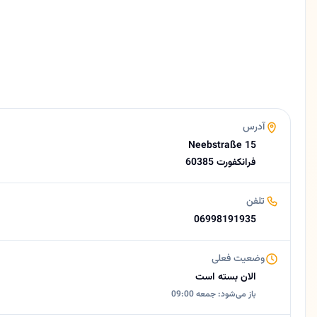
آلمانی، فارسی
وبسایت
http://haarland-friseur.de
ایمیل
info@haarland-friseur.de
امتیاز
4.0 (20 نظر از Google)
ساعات کاری امروز
آدرس
بسته است
Neebstraße 15
درباره هارلند
60385 فرانکفورت
آرایشگاه و سالن زیبایی هارلند فرانکفورت | مرکز تخصصی زیبایی و استایل 🟡 خلاصه کوتاه سالن زیبایی هارلند (Haarland Beauty Salon)، یکی از مدرن‌ترین مراکز زیبایی در قلب فرانکفورت آلمان است. این سالن با ارائه خدماتی حرف
تلفن
06998191935
وضعیت فعلی
الان بسته است
باز می‌شود: جمعه 09:00