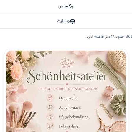
تماس
وبسایت
 🟡 خلاصه کوتاه سالن زیبایی هارلند (Haarland Beauty Salon)، یکی از مدرن‌ترین مراکز زیبایی در قلب فرانکفورت آلما