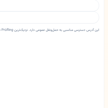
این آدرس دسترسی مناسبی به حمل‌ونقل عمومی دارد. نزدیک‌ترین Bus Prüfling حدود ۱۸ متر فاصله دارد.
خلاصه اعتماد و اطلاعات اصلی هارلند
آرایشگاه هارلند در فرانکفورت، هسن. آرایشگاه و سالن زیبایی هارلند فرانکفورت | مرکز تخصصی زیبایی و استایل
ایالت
هسن
شهر
فرانکفورت
آدرس
Neebstraße 15
کد پستی
60385
تلفن
06998191935
زبان ها