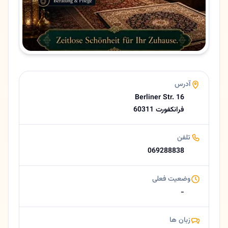
زبان ها
آلمانی، فارسی
امتیاز
4.3 (15 نظر از Google)
درباره بیات
گالری فرش بیات فرانکفورت | تبلور هنر، فرهنگ و اصالت فرش ایران 🟡 خلاصه کوتاه گالری فرش بیات (Bayat)، یکی از نام‌های معتبر در بازار فرش فرانکفورت آلمان است. این گالری با عرضه نفیس‌ترین فرش‌های دستباف تبریز، اصفهان، قم و نایی
آدرس
Berliner Str. 16
60311 فرانکفورت
تلفن
069288838
وضعیت فعلی
-
زبان ها