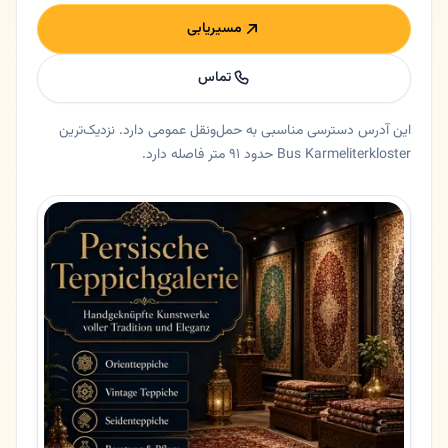
مسیریابی
تماس
این آدرس دسترسی مناسبی به حمل‌ونقل عمومی دارد. نزدیک‌ترین
Bus Karmeliterkloster حدود ۹۱ متر فاصله دارد.
خلاصه اعتماد و اطلاعات اصلی بیات
گالری فرش بیات در فرانکفورت، هسن. گالری فرش بیات فرانکفورت | تبلور هنر، فرهنگ و اصالت فرش ایران 🟡 خلاصه
ایالت
هسن
شهر
فرانکفورت
آدرس
Berliner Str. 16
کد پستی
60311
تلفن
069288838