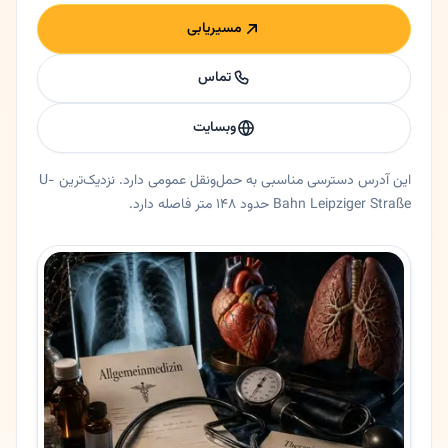
مسیریابی
تماس
وبسایت
این آدرس دسترسی مناسبی به حمل‌ونقل عمومی دارد. نزدیک‌ترین U-
Bahn Leipziger Straße حدود ۱۴۸ متر فاصله دارد.
خلاصه اعتماد و اطلاعات اصلی دکتر مهین دخت فرید
پزشک عمومی دکتر مهین دخت فرید در فرانکفورت، هسن. 🇮🇷 دکتر مهین دخت فرید - پزشک عمومی و متخصص درمان درد در فرانکفورت 🟡 خلاصه کوتاهدکتر مهین دخت فرید پزشک عمومی و متخصص درمان درد در فرانکفورت است که خدمات پزشکی جامع و مشاوره به زبان فارسی و
ایالت
هسن
شهر
فرانکفورت
آدرس
Leipziger Str. 67
کد پستی
60487